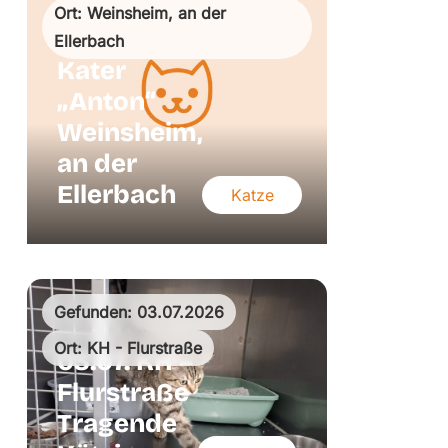
Ort: Weinsheim, an der
Ellerbach
Kater
„Anton“
Weinsheim,
an der
Ellerbach
Katze
Gefunden: 03.07.2026
Ort: KH - Flurstraße
03.07. KH –
Flurstraße
Tragende