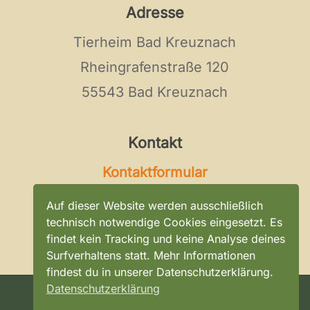
Adresse
Tierheim Bad Kreuznach
Rheingrafenstraße 120
55543 Bad Kreuznach
Kontakt
Kontaktformular
Tel:
0671 / 896 0 296
Auf dieser Website werden ausschließlich
E-Mail:
kontakt@tierheim-bad-
technisch notwendige Cookies eingesetzt. Es
findet kein Tracking und keine Analyse deines
kreuznach.de
Surfverhaltens statt. Mehr Informationen
findest du in unserer Datenschutzerklärung.
Datenschutzerklärung
©
2026
Tierheim Bad Kreuznach