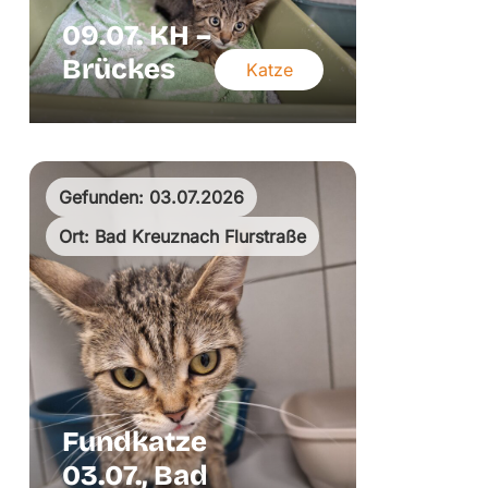
09.07. KH –
Brückes
Katze
Gefunden: 03.07.2026
Ort: Bad Kreuznach Flurstraße
Fundkatze
03.07., Bad