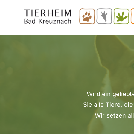
Skip
to
main
content
Wird ein geliebt
Sie alle Tiere, d
Wir setzen al