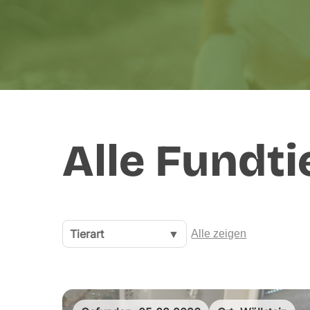
Alle Fundti
Tierart
▼
Alle zeigen
Hit enter to search or ESC to close