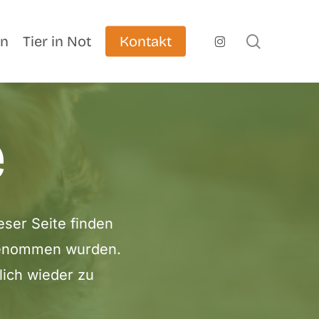
search
instagram
en
Tier in Not
Kontakt
e
eser Seite finden
ufgenommen wurden.
lich wieder zu