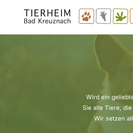
Skip
to
main
content
Wird ein geliebt
Sie alle Tiere, d
Wir setzen al