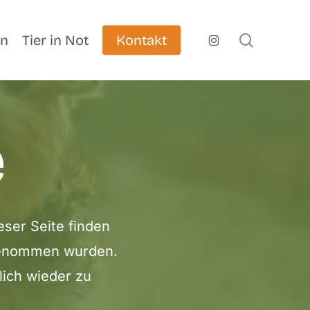
search
instagram
en
Tier in Not
Kontakt
e
eser Seite finden
ufgenommen wurden.
lich wieder zu