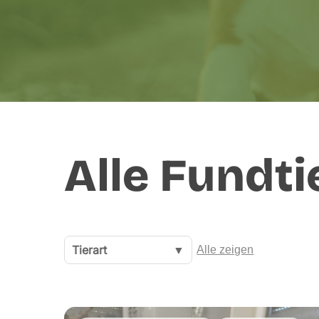
Alle Fundti
Tierart
▼
Alle zeigen
Hit enter to search or ESC to close